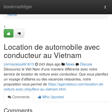
Home
bookmarktiger
Togg
navi
Home
1
Location de automobile avec
conducteur au Vietnam
cormacsiou661613
243 days ago
News
Discuss
Découvrez le Viet Nam d'une manière différente avec notre
service de location de voiture avec conducteur. Que vous planifiez
un voyage d'affaires ou des vacances relaxantes, notre
proposition vous permet de
https://agendatour.com/location-de-
voiture-avec-chauffeur-au-vietnam.html
Comments
Who Upvoted
Comments