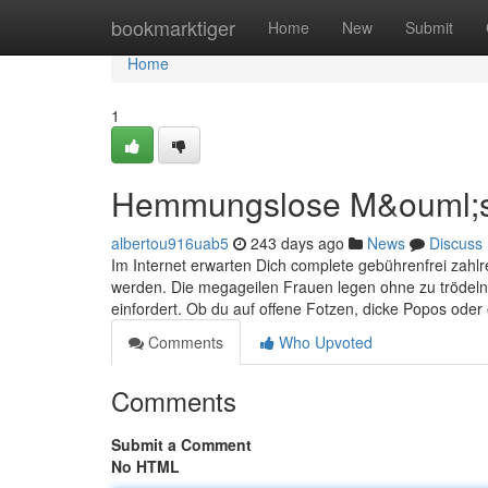
Home
bookmarktiger
Home
New
Submit
Home
1
Hemmungslose M&ouml;se 
albertou916uab5
243 days ago
News
Discuss
Im Internet erwarten Dich complete gebührenfrei zahl
werden. Die megageilen Frauen legen ohne zu trödeln d
einfordert. Ob du auf offene Fotzen, dicke Popos oder
Comments
Who Upvoted
Comments
Submit a Comment
No HTML