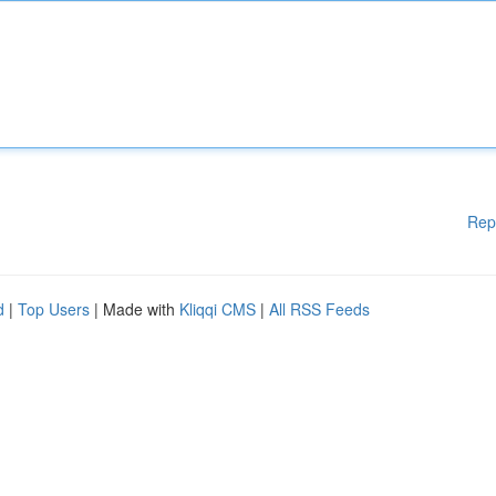
Rep
d
|
Top Users
| Made with
Kliqqi CMS
|
All RSS Feeds