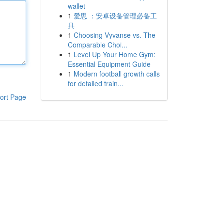
wallet
1
爱思 ：安卓设备管理必备工
具
1
Choosing Vyvanse vs. The
Comparable Choi...
1
Level Up Your Home Gym:
Essential Equipment Guide
1
Modern football growth calls
for detailed train...
ort Page