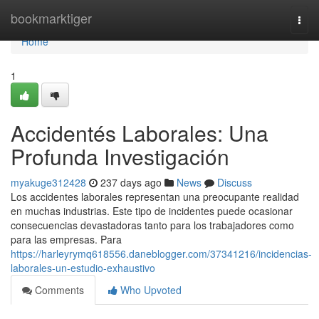
Home
bookmarktiger
Togg
navi
Home
1
Accidentés Laborales: Una
Profunda Investigación
myakuge312428
237 days ago
News
Discuss
Los accidentes laborales representan una preocupante realidad
en muchas industrias. Este tipo de incidentes puede ocasionar
consecuencias devastadoras tanto para los trabajadores como
para las empresas. Para
https://harleyrymq618556.daneblogger.com/37341216/incidencias-
laborales-un-estudio-exhaustivo
Comments
Who Upvoted