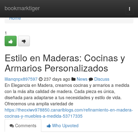
Home
bookmarktiger
Togg
navi
Home
1
Estilo en Maderas: Cocinas y
Armarios Personalizados
lilianqnpx897597
237 days ago
News
Discuss
En Elegancia en Madera, creamos cocinas y armarios a medida
con la más alta calidad de madera. Cada pieza es única,
diseñada para adaptarse a tus necesidades y estilo de vida.
Ofrecemos una amplia variedad de
https://theoxiwv978850.canariblogs.com/refinamiento-en-madera-
cocinas-y-muebles-a-medida-53717335
Comments
Who Upvoted