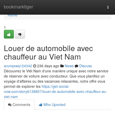
Home
bookmarktiger
Togg
navi
Home
1
Louer de automobile avec
chauffeur au Viet Nam
arunqxwq124342
236 days ago
News
Discuss
Découvrez le Viêt Nam d'une manière unique avec notre service
de réserver de voiture avec conducteur. Que vous planifiez un
voyage d'affaires ou des vacances relaxantes, notre offre vous
permet de explorer les
https://get-social-
now.com/story6138857/louer-de-automobile-avec-chauffeur-au-
viet-nam
Comments
Who Upvoted