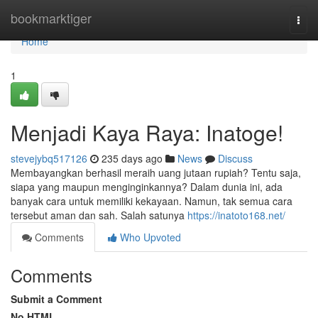
Home
bookmarktiger
Togg
navi
Home
1
Menjadi Kaya Raya: Inatoge!
stevejybq517126
235 days ago
News
Discuss
Membayangkan berhasil meraih uang jutaan rupiah? Tentu saja,
siapa yang maupun menginginkannya? Dalam dunia ini, ada
banyak cara untuk memiliki kekayaan. Namun, tak semua cara
tersebut aman dan sah. Salah satunya
https://inatoto168.net/
Comments
Who Upvoted
Comments
Submit a Comment
No HTML