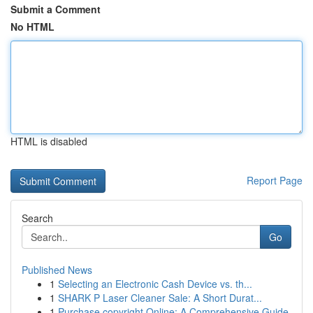
Submit a Comment
No HTML
HTML is disabled
Report Page
Search
Go
Published News
1
Selecting an Electronic Cash Device vs. th...
1
SHARK P Laser Cleaner Sale: A Short Durat...
1
Purchase copyright Online: A Comprehensive Guide