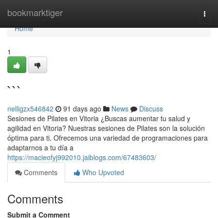
Home
bookmarktiger
Togg
navi
Home
1
```
nelligzx546842
91 days ago
News
Discuss
Sesiones de Pilates en Vitoria ¿Buscas aumentar tu salud y
agilidad en Vitoria? Nuestras sesiones de Pilates son la solución
óptima para ti. Ofrecemos una variedad de programaciones para
adaptarnos a tu día a
https://macieofyj992010.jaiblogs.com/67483603/
Comments
Who Upvoted
Comments
Submit a Comment