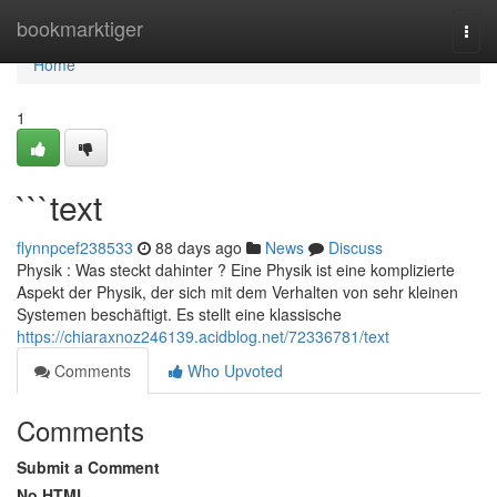
Home
bookmarktiger
Togg
navi
Home
1
```text
flynnpcef238533
88 days ago
News
Discuss
Physik : Was steckt dahinter ? Eine Physik ist eine komplizierte
Aspekt der Physik, der sich mit dem Verhalten von sehr kleinen
Systemen beschäftigt. Es stellt eine klassische
https://chiaraxnoz246139.acidblog.net/72336781/text
Comments
Who Upvoted
Comments
Submit a Comment
No HTML