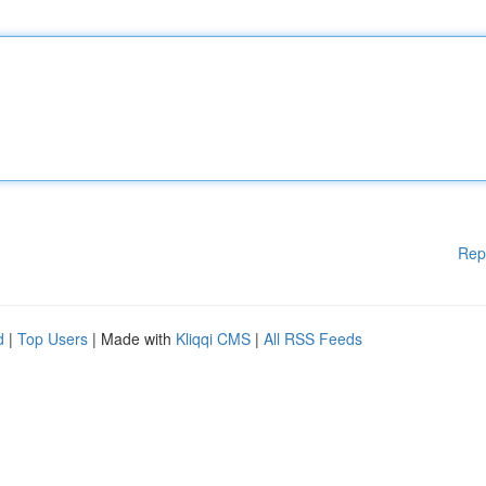
Rep
d
|
Top Users
| Made with
Kliqqi CMS
|
All RSS Feeds