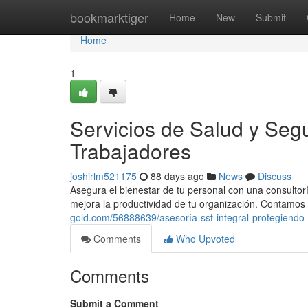
Home
bookmarktiger
Home
New
Submit
Home
1
Servicios de Salud y Segu
Trabajadores
joshirlm521175
88 days ago
News
Discuss
Asegura el bienestar de tu personal con una consult
mejora la productividad de tu organización. Contamos
gold.com/56888639/asesoría-sst-integral-protegiendo-
Comments
Who Upvoted
Comments
Submit a Comment