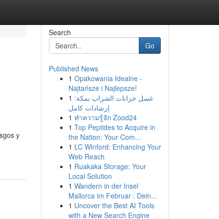
Search
Go
Published News
1
Opakowania Idealne -
Najtańsze i Najlepsze!
1
غسل خزانات الشراب بمكة:
إرشادات كامل
1
ทำความรู้จัก Zood24
1
Top Peptides to Acquire in
sgos y
the Nation: Your Com...
1
LC Winford: Enhancing Your
Web Reach
1
Ruakaka Storage: Your
Local Solution
1
Wandern in der Insel
Mallorca im Februar : Dein...
1
Uncover the Best AI Tools
with a New Search Engine