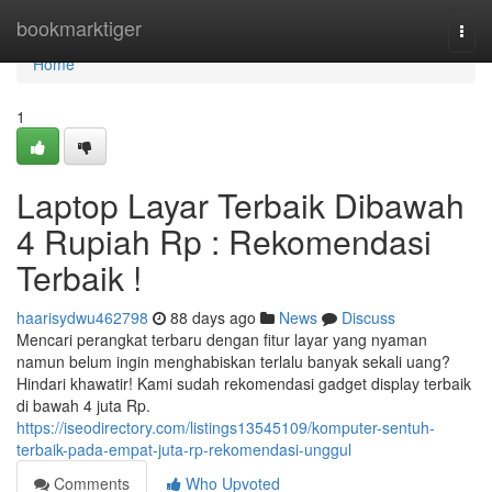
Home
bookmarktiger
Togg
navi
Home
1
Laptop Layar Terbaik Dibawah
4 Rupiah Rp : Rekomendasi
Terbaik !
haarisydwu462798
88 days ago
News
Discuss
Mencari perangkat terbaru dengan fitur layar yang nyaman
namun belum ingin menghabiskan terlalu banyak sekali uang?
Hindari khawatir! Kami sudah rekomendasi gadget display terbaik
di bawah 4 juta Rp.
https://iseodirectory.com/listings13545109/komputer-sentuh-
terbaik-pada-empat-juta-rp-rekomendasi-unggul
Comments
Who Upvoted