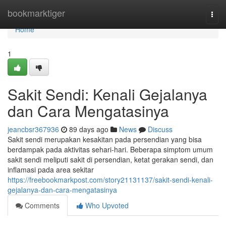
Home
bookmarktiger
Togg
navi
Home
1
Sakit Sendi: Kenali Gejalanya
dan Cara Mengatasinya
jeancbsr367936
89 days ago
News
Discuss
Sakit sendi merupakan kesakitan pada persendian yang bisa
berdampak pada aktivitas sehari-hari. Beberapa simptom umum
sakit sendi meliputi sakit di persendian, ketat gerakan sendi, dan
inflamasi pada area sekitar
https://freebookmarkpost.com/story21131137/sakit-sendi-kenali-
gejalanya-dan-cara-mengatasinya
Comments
Who Upvoted