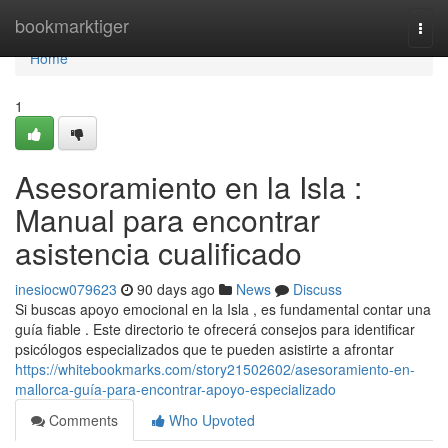
Home
bookmarktiger
Togg
navi
Home
1
Asesoramiento en la Isla :
Manual para encontrar
asistencia cualificado
inesiocw079623
90 days ago
News
Discuss
Si buscas apoyo emocional en la Isla , es fundamental contar una
guía fiable . Este directorio te ofrecerá consejos para identificar
psicólogos especializados que te pueden asistirte a afrontar
https://whitebookmarks.com/story21502602/asesoramiento-en-
mallorca-guía-para-encontrar-apoyo-especializado
Comments
Who Upvoted