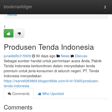
Home
bookmarktiger
Togg
navi
Home
1
Produsen Tenda Indonesia
junaidelfo315909
90 days ago
News
Discuss
Sebagai sumber handal untuk permintaan acara Anda, Pabrik
Tenda Indonesia berkomitmen dalam menyediakan tenda
premium untuk jenis konsumen di seluruh negeri. PT. Tenda
Indonesia menyediakan
https://rsarvel083869.blogscribble.com/41413365/produsen-
tenda-indonesia
Comments
Who Upvoted
Comments