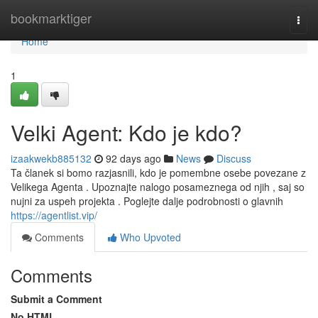
Home
bookmarktiger
Togg
navi
Home
1
Velki Agent: Kdo je kdo?
izaakwekb885132
92 days ago
News
Discuss
Ta članek si bomo razjasnili, kdo je pomembne osebe povezane z
Velikega Agenta . Upoznajte nalogo posameznega od njih , saj so
nujni za uspeh projekta . Poglejte dalje podrobnosti o glavnih
https://agentlist.vip/
Comments
Who Upvoted
Comments
Submit a Comment
No HTML