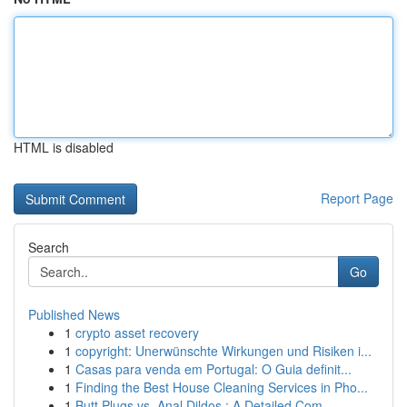
HTML is disabled
Report Page
Search
Go
Published News
1
crypto asset recovery
1
copyright: Unerwünschte Wirkungen und Risiken i...
1
Casas para venda em Portugal: O Guia definit...
1
Finding the Best House Cleaning Services in Pho...
1
Butt Plugs vs. Anal Dildos : A Detailed Com...