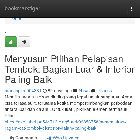
Home
bookmarktiger
Togg
navi
Home
1
Menyusun Pilihan Pelapisan
Tembok: Bagian Luar & Interior
Paling Baik
marvinpifm004381
89 days ago
News
Discuss
Memilih ragam lapisan dinding yang tepat untuk bangunan Anda
bisa terasa sulit, terutama ketika mempertimbangkan perbedaan
antara luar dan dalam . Untuk luar , pikirkan elemen termasuk
iklim
https://caoimheftpo544713.blog5.net/92856758/menentukan-
ragam-cat-tembok-eksterior-dalam-paling-baik
Comments
Who Upvoted