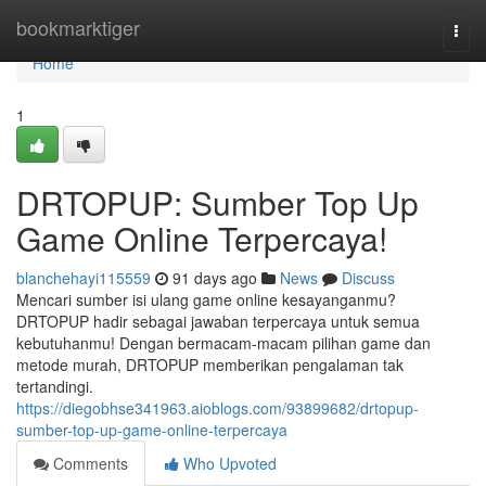
Home
bookmarktiger
Togg
navi
Home
1
DRTOPUP: Sumber Top Up
Game Online Terpercaya!
blanchehayi115559
91 days ago
News
Discuss
Mencari sumber isi ulang game online kesayanganmu?
DRTOPUP hadir sebagai jawaban terpercaya untuk semua
kebutuhanmu! Dengan bermacam-macam pilihan game dan
metode murah, DRTOPUP memberikan pengalaman tak
tertandingi.
https://diegobhse341963.aioblogs.com/93899682/drtopup-
sumber-top-up-game-online-terpercaya
Comments
Who Upvoted