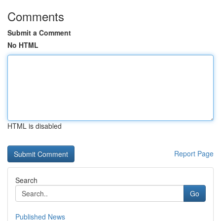
Comments
Submit a Comment
No HTML
HTML is disabled
Report Page
Search
Go
Published News