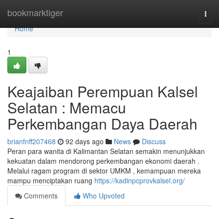
Home
bookmarktiger
Togg
navi
Home
1
Keajaiban Perempuan Kalsel
Selatan : Memacu
Perkembangan Daya Daerah
brianfnff207468
92 days ago
News
Discuss
Peran para wanita di Kalimantan Selatan semakin menunjukkan
kekuatan dalam mendorong perkembangan ekonomi daerah .
Melalui ragam program di sektor UMKM , kemampuan mereka
mampu menciptakan ruang
https://kadinpcprovkalsel.org/
Comments
Who Upvoted