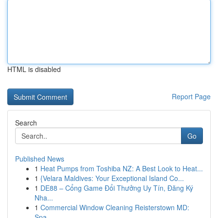
HTML is disabled
Report Page
Search
Go
Published News
1
Heat Pumps from Toshiba NZ: A Best Look to Heat...
1
{Velara Maldives: Your Exceptional Island Co...
1
DE88 – Cổng Game Đổi Thưởng Uy Tín, Đăng Ký
Nha...
1
Commercial Window Cleaning Reisterstown MD:
Spa...