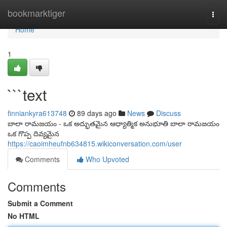
Home
bookmarktiger
Togg
navi
Home
1
```text
finniankyra613748
89 days ago
News
Discuss
బాలా రామజయం - ఒక అద్భుతమైన ఆధ్యాత్మిక అనుభూతి బాలా రామజయం
ఒక గొప్ప దివ్యమైన
https://caoimheufnb634815.wikiconversation.com/user
Comments
Who Upvoted
Comments
Submit a Comment
No HTML