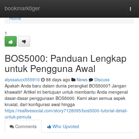
Home
bookmarktiger
Togg
navi
Home
1
BOS5000: Panduan Lengkap
untuk Pengguna Awal
alyssaiucx555910
88 days ago
News
Discuss
Apakah Anda baru dalam dunia perangkat BOS5000? Jangan
khawatir! Artikel ini bertujuan untuk membantu Anda mengenal
dasar-dasar penggunaan BOS5000. Kami akan semua aspek
krusial, dari konfigurasi awal hingga
https://reallivesocial.com/story7128095/bos5000-tutorial-detail-
untuk-pemula
Comments
Who Upvoted