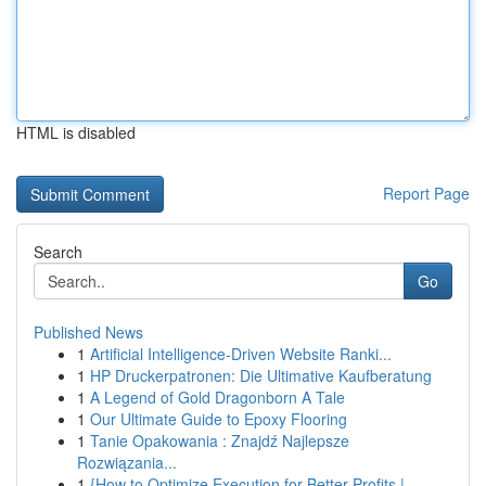
HTML is disabled
Report Page
Search
Go
Published News
1
Artificial Intelligence-Driven Website Ranki...
1
HP Druckerpatronen: Die Ultimative Kaufberatung
1
A Legend of Gold Dragonborn A Tale
1
Our Ultimate Guide to Epoxy Flooring
1
Tanie Opakowania : Znajdź Najlepsze
Rozwiązania...
1
{How to Optimize Execution for Better Profits |...