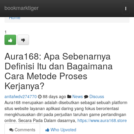
Home
bookmarktiger
Togg
navi
Home
1
Aura168: Apa Sebenarnya
Definisi Itu dan Bagaimana
Cara Metode Proses
Kerjanya?
anitafwdv274770
88 days ago
News
Discuss
Aura168 merupakan adalah disebutkan sebagai sebuah platform
situs website layanan aplikasi daring yang fokus berorientasi
mengkhususkan diri pada perjudian taruhan game pertandingan
online. Secara Pada Dalam dasarnya,
https://www.aura168.store
Comments
Who Upvoted