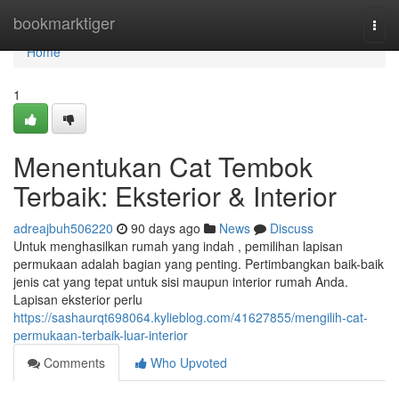
Home
bookmarktiger
Togg
navi
Home
1
Menentukan Cat Tembok
Terbaik: Eksterior & Interior
adreajbuh506220
90 days ago
News
Discuss
Untuk menghasilkan rumah yang indah , pemilihan lapisan
permukaan adalah bagian yang penting. Pertimbangkan baik-baik
jenis cat yang tepat untuk sisi maupun interior rumah Anda.
Lapisan eksterior perlu
https://sashaurqt698064.kylieblog.com/41627855/mengilih-cat-
permukaan-terbaik-luar-interior
Comments
Who Upvoted