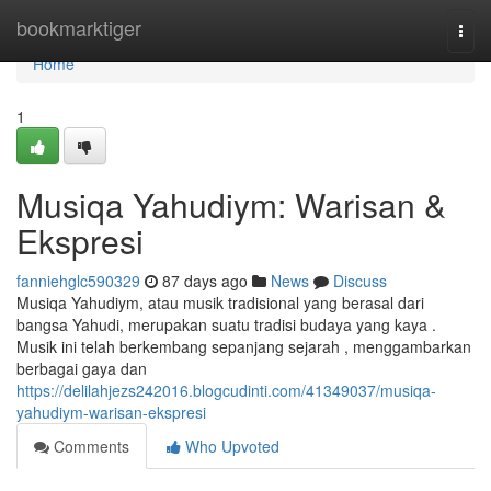
Home
bookmarktiger
Togg
navi
Home
1
Musiqa Yahudiym: Warisan &
Ekspresi
fanniehglc590329
87 days ago
News
Discuss
Musiqa Yahudiym, atau musik tradisional yang berasal dari
bangsa Yahudi, merupakan suatu tradisi budaya yang kaya .
Musik ini telah berkembang sepanjang sejarah , menggambarkan
berbagai gaya dan
https://delilahjezs242016.blogcudinti.com/41349037/musiqa-
yahudiym-warisan-ekspresi
Comments
Who Upvoted