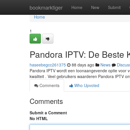
Home
bookmarktiger
Home
New
Submit
Home
1
Pandora IPTV: De Beste 
haseebegcc261375
88 days ago
News
Discus
Pandora IPTV wordt een toonaangevende optie voor ve
kwaliteit . Veel gebruikers waarderen Pandora IPTV 
Comments
Who Upvoted
Comments
Submit a Comment
No HTML