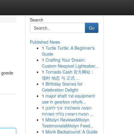
Search
Go
Published News
1
Turtle Turtle: A Beginner's
Guide
1
Crafting Your Dream:
Custom Neopixel Lightsaber...
1
Tornado Cash 官方网站：
a goede
现时 动态 与 正式 ...
1
Birthday Scenes for
Celebration Delight
1
major shaft 1st equipment
use in gearbox refurb...
1
הצעה מושלמת: איך לתכנן
הצעת נישואין בלתי נשכחת ...
1
Mitolyn ReviewsMitolyn
TestimonialsMitolyn Feed...
1
Monk Background: A Guide