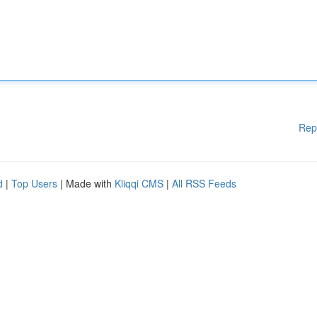
Rep
d
|
Top Users
| Made with
Kliqqi CMS
|
All RSS Feeds