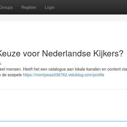
Groups
Register
Login
Keuze voor Nederlandse Kijkers?
s
el mensen. Heeft het een catalogus aan lokale kanalen en content vi
om de soepele
https://montyioax036762.vidublog.com/profile