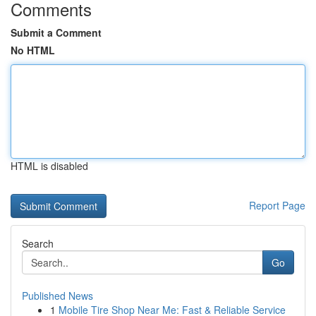
Comments
Submit a Comment
No HTML
HTML is disabled
Report Page
Search
Go
Published News
1
Mobile Tire Shop Near Me: Fast & Reliable Service