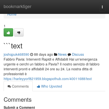
Home
bookmarktiger
Togg
navi
Home
1
```text
joshqpuk468590
88 days ago
News
Discuss
Fabbro Pavia: Interventi Rapidi e Affidabili Hai un'emergenza
urgente e cerchi un fabbro a Pavia? Il nostro servizio di fabbro
interventi pronti e affidabili 24 ore su 24. La nostra ditta di
professionisti è
https://harleyyorf821959.blogspothub.com/40011688/text
Comments
Who Upvoted
Comments
Submit a Comment