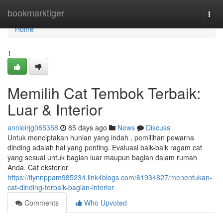
Home
bookmarktiger
Togg
navi
Home
1
Memilih Cat Tembok Terbaik:
Luar & Interior
annieirjg085358
85 days ago
News
Discuss
Untuk menciptakan hunian yang indah , pemilihan pewarna
dinding adalah hal yang penting. Evaluasi baik-baik ragam cat
yang sesuai untuk bagian luar maupun bagian dalam rumah
Anda. Cat eksterior
https://flynnppam985234.link4blogs.com/61934827/menentukan-
cat-dinding-terbaik-bagian-interior
Comments
Who Upvoted