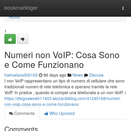
Home
bookmarktiger
Togg
navi
Home
1
Numeri non VoIP: Cosa Sono
e Come Funzionano
haimafaos306165
86 days ago
News
Discuss
I non VoIP rappresentano un tipo di numero di cellulare che sono
tradizionali numeri di rete telefonica e operano tramite la rete
VoIP. In pratica , quando si compie una telefonata a un non VoIP, i
https://diegoawvw511403.wizzardsblog.com/41240168/numeri-
non-voip-cosa-sono-e-come-funzionano
Comments
Who Upvoted
Comments