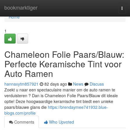
Home
bookmarktiger
Togg
navi
Home
1
Chameleon Folie Paars/Blauw:
Perfecte Keramische Tint voor
Auto Ramen
hannaxytm857921
82 days ago
News
Discuss
Zoekt u naar een spectaculaire manier om de auto ramen te
verduisteren ? Dan is Chameleon Folie Paars/Blauw dit ideale
optie! Deze hoogwaardige keramische tint biedt een unieke
paars/blauwe glans die
https://brendaymee741932.blue-
blogs.com/profile
Comments
Who Upvoted