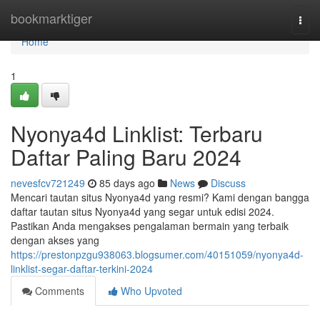
Home
bookmarktiger
Togg
navi
Home
1
Nyonya4d Linklist: Terbaru
Daftar Paling Baru 2024
nevesfcv721249
85 days ago
News
Discuss
Mencari tautan situs Nyonya4d yang resmi? Kami dengan bangga
daftar tautan situs Nyonya4d yang segar untuk edisi 2024.
Pastikan Anda mengakses pengalaman bermain yang terbaik
dengan akses yang
https://prestonpzgu938063.blogsumer.com/40151059/nyonya4d-
linklist-segar-daftar-terkini-2024
Comments
Who Upvoted