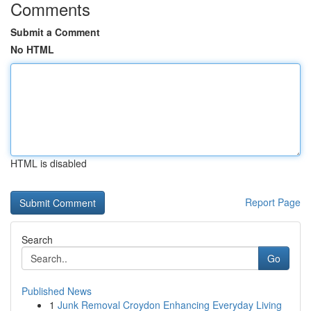
Comments
Submit a Comment
No HTML
HTML is disabled
Report Page
Search
Go
Published News
1
Junk Removal Croydon Enhancing Everyday Living