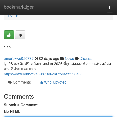
Home
bookmarktiger
Togg
navi
Home
1
```
umarpkwo020787
82 days ago
News
Discuss
lyn98 เครดิตฟรี: สล็อตแตกง่าย 2026 ที่คุณต้องลอง! อยากเล่น สล็อต
เกม ที่ ง่าย และ แจก
https://dawudnbqt248907.tdlwiki.com/2299846/
Comments
Who Upvoted
Comments
Submit a Comment
No HTML