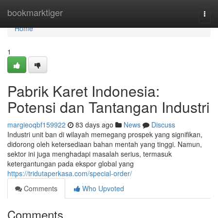
Home
bookmarktiger
Togg
navi
Home
1
Pabrik Karet Indonesia:
Potensi dan Tantangan Industri
margieoqbf159922
83 days ago
News
Discuss
Industri unit ban di wilayah memegang prospek yang signifikan,
didorong oleh ketersediaan bahan mentah yang tinggi. Namun,
sektor ini juga menghadapi masalah serius, termasuk
ketergantungan pada ekspor global yang
https://tridutaperkasa.com/special-order/
Comments
Who Upvoted
Comments