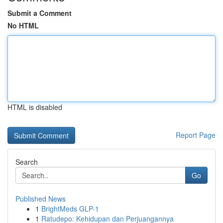
Submit a Comment
No HTML
HTML is disabled
Report Page
Search
Go
Published News
1
BrightMeds GLP-1
1
Ratudepo: Kehidupan dan Perjuangannya