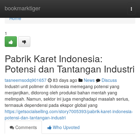
Home
bookmarktiger
Togg
navi
Home
1
Pabrik Karet Indonesia:
Potensi dan Tantangan Industri
tasneemsodq901657
83 days ago
News
Discuss
Industri unit polimer di Indonesia memegang potensi yang
menjanjikan, didorong oleh produksi bahan mentah yang
melimpah. Namun, sektor ini juga menghadapi masalah serius,
termasuk dependensi pada ekspor global yang
https://getsocialselling.com/story7005393/pabrik-karet-indonesia-
potensi-dan-tantangan-industri
Comments
Who Upvoted