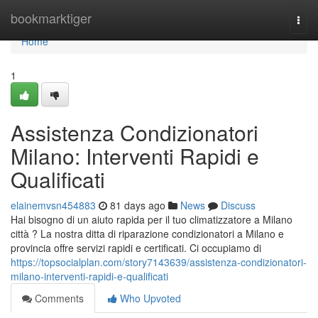
Home
bookmarktiger
Togg
navi
Home
1
Assistenza Condizionatori
Milano: Interventi Rapidi e
Qualificati
elainemvsn454883
81 days ago
News
Discuss
Hai bisogno di un aiuto rapida per il tuo climatizzatore a Milano
città ? La nostra ditta di riparazione condizionatori a Milano e
provincia offre servizi rapidi e certificati. Ci occupiamo di
https://topsocialplan.com/story7143639/assistenza-condizionatori-
milano-interventi-rapidi-e-qualificati
Comments
Who Upvoted