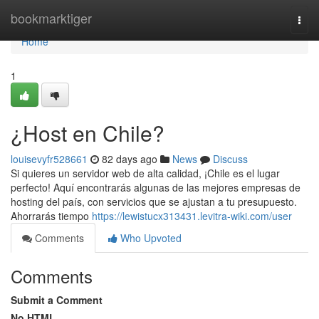
Home
bookmarktiger
Togg
navi
Home
1
¿Host en Chile?
louisevyfr528661
82 days ago
News
Discuss
Si quieres un servidor web de alta calidad, ¡Chile es el lugar
perfecto! Aquí encontrarás algunas de las mejores empresas de
hosting del país, con servicios que se ajustan a tu presupuesto.
Ahorrarás tiempo
https://lewistucx313431.levitra-wiki.com/user
Comments
Who Upvoted
Comments
Submit a Comment
No HTML