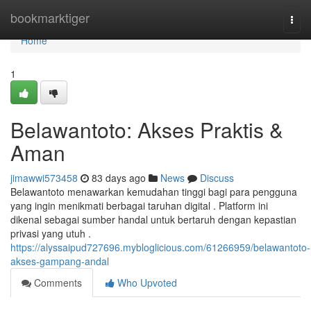
Home
bookmarktiger
Togg
navi
Home
1
Belawantoto: Akses Praktis &
Aman
jimawwi573458
83 days ago
News
Discuss
Belawantoto menawarkan kemudahan tinggi bagi para pengguna
yang ingin menikmati berbagai taruhan digital . Platform ini
dikenal sebagai sumber handal untuk bertaruh dengan kepastian
privasi yang utuh .
https://alyssaipud727696.mybloglicious.com/61266959/belawantoto-
akses-gampang-andal
Comments
Who Upvoted