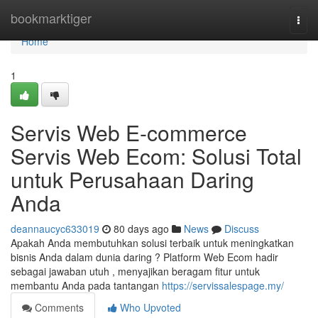
Home
bookmarktiger
Togg
navi
Home
1
Servis Web E-commerce
Servis Web Ecom: Solusi Total
untuk Perusahaan Daring
Anda
deannaucyc633019
80 days ago
News
Discuss
Apakah Anda membutuhkan solusi terbaik untuk meningkatkan
bisnis Anda dalam dunia daring ? Platform Web Ecom hadir
sebagai jawaban utuh , menyajikan beragam fitur untuk
membantu Anda pada tantangan
https://servissalespage.my/
Comments
Who Upvoted