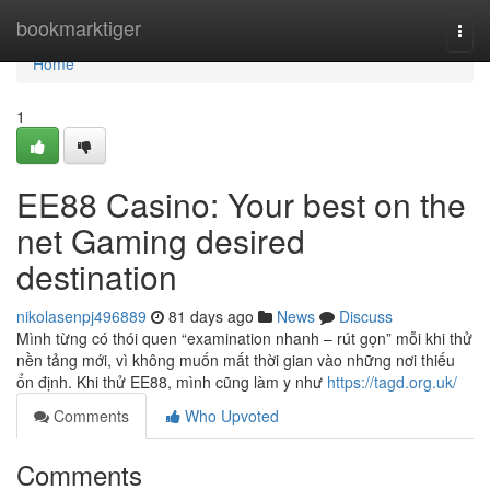
Home
bookmarktiger
Togg
navi
Home
1
EE88 Casino: Your best on the
net Gaming desired
destination
nikolasenpj496889
81 days ago
News
Discuss
Mình từng có thói quen “examination nhanh – rút gọn” mỗi khi thử
nền tảng mới, vì không muốn mất thời gian vào những nơi thiếu
ổn định. Khi thử EE88, mình cũng làm y như
https://tagd.org.uk/
Comments
Who Upvoted
Comments