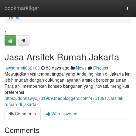
Home
bookmarktiger
Togg
navi
Home
1
Jasa Arsitek Rumah Jakarta
lawsonrmit062163
83 days ago
News
Discuss
Mewujudkan visi tempat tinggal yang Anda inginkan di Jakarta kini
lebih mudah dengan dukungan layanan arsitek berpengalaman .
Para ahli memberikan konsep bangunan yang inovatif, mengikuti
preferensi
https://donnawydj731909.theobloggers.com/47513917/arsitek-
rumah-di-jakarta
Comments
Who Upvoted
Comments