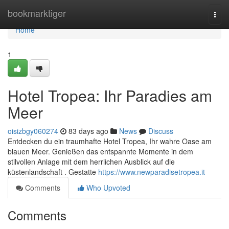
Home
bookmarktiger
Togg
navi
Home
1
Hotel Tropea: Ihr Paradies am
Meer
oisizbgy060274
83 days ago
News
Discuss
Entdecken du ein traumhafte Hotel Tropea, Ihr wahre Oase am
blauen Meer. Genießen das entspannte Momente in dem
stilvollen Anlage mit dem herrlichen Ausblick auf die
küstenlandschaft . Gestatte
https://www.newparadisetropea.it
Comments
Who Upvoted
Comments