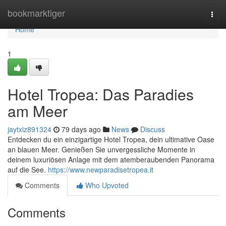
Home
bookmarktiger
Togg
navi
Home
1
Hotel Tropea: Das Paradies
am Meer
jaytxiz891324
79 days ago
News
Discuss
Entdecken du ein einzigartige Hotel Tropea, dein ultimative Oase
an blauen Meer. Genießen Sie unvergessliche Momente in
deinem luxuriösen Anlage mit dem atemberaubenden Panorama
auf die See.
https://www.newparadisetropea.it
Comments
Who Upvoted
Comments