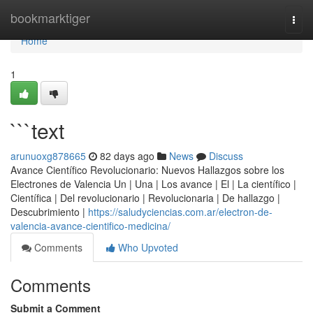
Home
bookmarktiger
Togg
navi
Home
1
```text
arunuoxg878665
82 days ago
News
Discuss
Avance Científico Revolucionario: Nuevos Hallazgos sobre los
Electrones de Valencia Un | Una | Los avance | El | La científico |
Científica | Del revolucionario | Revolucionaria | De hallazgo |
Descubrimiento |
https://saludyciencias.com.ar/electron-de-
valencia-avance-cientifico-medicina/
Comments
Who Upvoted
Comments
Submit a Comment