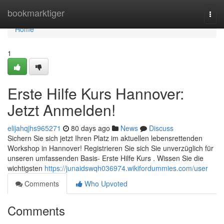
Home
bookmarktiger
Togg
navi
Home
1
Erste Hilfe Kurs Hannover:
Jetzt Anmelden!
elijahqjhs965271
80 days ago
News
Discuss
Sichern Sie sich jetzt Ihren Platz im aktuellen lebensrettenden
Workshop in Hannover! Registrieren Sie sich Sie unverzüglich für
unseren umfassenden Basis- Erste Hilfe Kurs . Wissen Sie die
wichtigsten
https://junaidswqh036974.wikifordummies.com/user
Comments
Who Upvoted
Comments