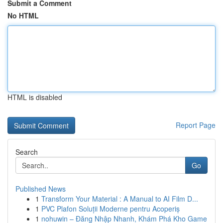
Submit a Comment
No HTML
HTML is disabled
Report Page
Search
Go
Published News
1
Transform Your Material : A Manual to AI Film D...
1
PVC Plafon Soluții Moderne pentru Acoperiș
1
nohuwin – Đăng Nhập Nhanh, Khám Phá Kho Game