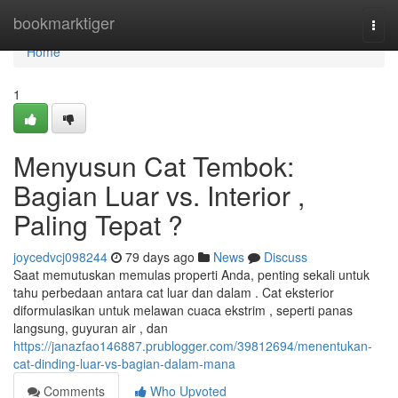
Home
bookmarktiger
Togg
navi
Home
1
Menyusun Cat Tembok:
Bagian Luar vs. Interior ,
Paling Tepat ?
joycedvcj098244
79 days ago
News
Discuss
Saat memutuskan memulas properti Anda, penting sekali untuk
tahu perbedaan antara cat luar dan dalam . Cat eksterior
diformulasikan untuk melawan cuaca ekstrim , seperti panas
langsung, guyuran air , dan
https://janazfao146887.prublogger.com/39812694/menentukan-
cat-dinding-luar-vs-bagian-dalam-mana
Comments
Who Upvoted