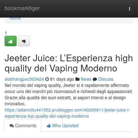
Home
bookmarktiger
Togg
navi
Home
1
Jeeter Juice: L’Esperienza high
quality del Vaping Moderno
siobhangpxc303424
81 days ago
News
Discuss
Nel mondo del vaping quality, Jeeter si è rapidamente affermato
occur uno dei marchi più riconosciuti e richiesti dagli appassionati.
Grazie alla qualità dei suoi estratti, ai sapori intensi e al design
innovativo,
https://adamcttu441052.prublogger.com/40200911/jeeter-juice-l-
esperienza-top-quality-del-vaping-moderno
Comments
Who Upvoted