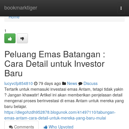
Home
bookmarktiger
Togg
navi
Home
1
Peluang Emas Batangan :
Cara Detail untuk Investor
Baru
lucyvcfp854810
79 days ago
News
Discuss
Tertarik untuk memasuki investasi emas Antam, tetapi tidak yakin
? Jangan khawatir! Artikel ini akan memberikan penjelasan detail
mengenai proses berinvestasi di emas Antam untuk mereka yang
baru belajar.
https://diegohzdh952878.blogunok.com/41497110/tabungan-
emas-antam-cara-detail-untuk-mereka-yang-baru-mulai
Comments
Who Upvoted