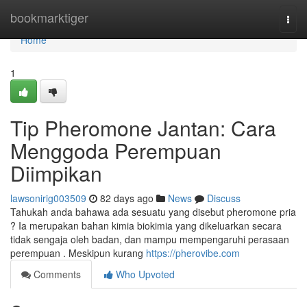
Home
bookmarktiger
Togg
navi
Home
1
Tip Pheromone Jantan: Cara
Menggoda Perempuan
Diimpikan
lawsonirig003509
82 days ago
News
Discuss
Tahukah anda bahawa ada sesuatu yang disebut pheromone pria
? Ia merupakan bahan kimia biokimia yang dikeluarkan secara
tidak sengaja oleh badan, dan mampu mempengaruhi perasaan
perempuan . Meskipun kurang
https://pherovibe.com
Comments
Who Upvoted