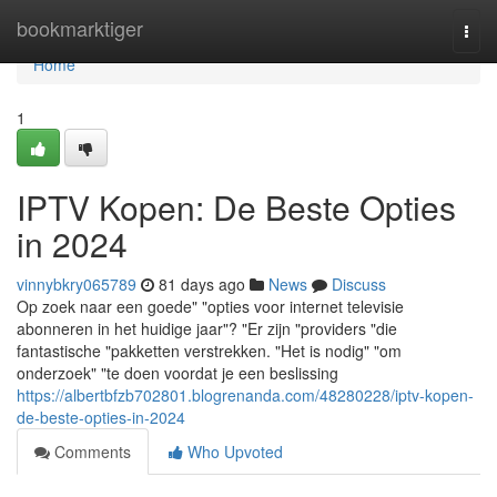
Home
bookmarktiger
Togg
navi
Home
1
IPTV Kopen: De Beste Opties
in 2024
vinnybkry065789
81 days ago
News
Discuss
Op zoek naar een goede" "opties voor internet televisie
abonneren in het huidige jaar"? "Er zijn "providers "die
fantastische "pakketten verstrekken. "Het is nodig" "om
onderzoek" "te doen voordat je een beslissing
https://albertbfzb702801.blogrenanda.com/48280228/iptv-kopen-
de-beste-opties-in-2024
Comments
Who Upvoted